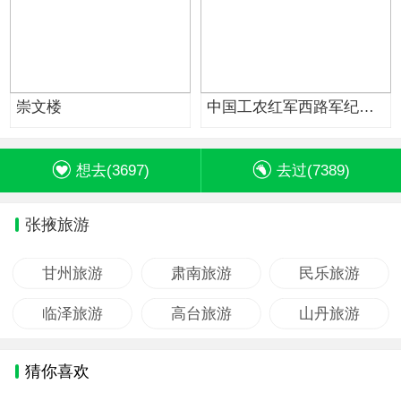
崇文楼
中国工农红军西路军纪念
馆
想去(
3697
)
去过(
7389
)
张掖旅游
甘州旅游
肃南旅游
民乐旅游
临泽旅游
高台旅游
山丹旅游
猜你喜欢